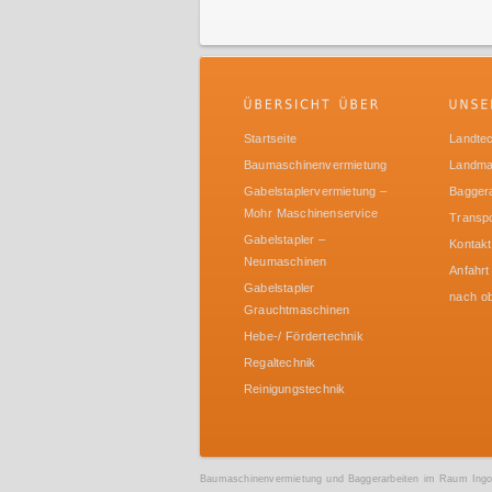
Startseite
Landtec
Baumaschinenvermietung
Landma
Gabelstaplervermietung –
Baggera
Mohr Maschinenservice
Transpo
Gabelstapler –
Kontakt
Neumaschinen
Anfahrt
Gabelstapler
nach o
Grauchtmaschinen
Hebe-/ Fördertechnik
Regaltechnik
Reinigungstechnik
Baumaschinenvermietung und Baggerarbeiten im Raum Ingold