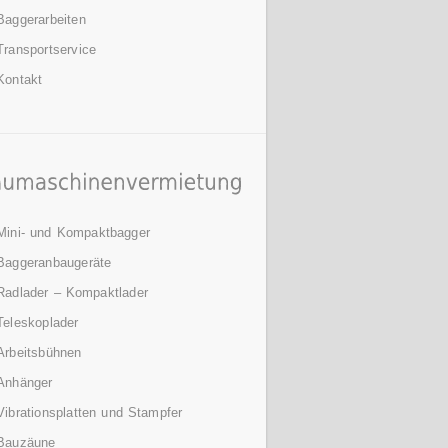
Baggerarbeiten
Transportservice
Kontakt
Mini- und Kompaktbagger
Baggeranbaugeräte
Radlader – Kompaktlader
Teleskoplader
Arbeitsbühnen
Anhänger
Vibrationsplatten und Stampfer
Bauzäune