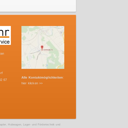
ian
rf
Alle Kontaktmöglichkeiten
:
82 67
hier klicken >>
apler, Hubwagen, Lager- und Fördertechnik und