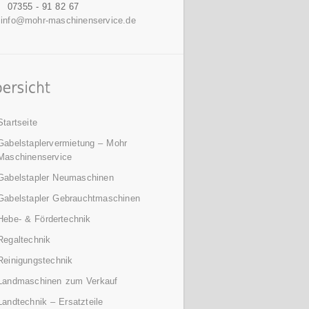
07355 - 91 82 67
info@mohr-maschinenservice.de
Startseite
Gabelstaplervermietung – Mohr
Maschinenservice
Gabelstapler Neumaschinen
Gabelstapler Gebrauchtmaschinen
Hebe- & Fördertechnik
Regaltechnik
Reinigungstechnik
Landmaschinen zum Verkauf
Landtechnik – Ersatzteile