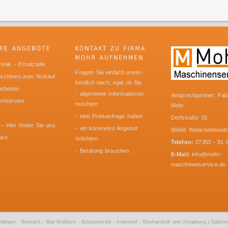
hnik – Ersatzteile
Fragen Sie einfach unver-
schinen zum Verkauf
bindlich nach, egal ob Sie
rbeiten
- allgemeine Informationen
Ansprechpartner: Fab
rtservice
möchten
Mohr
- eine Preisanfrage haben
Dorfstraße 15
 – Hier finden Sie uns
- ein konkretes Angebot
88456 Winterstettendo
ben
möchten
Telefon:
07355 - 91 
- Beratung brauchen
E-Mail:
info@mohr-
maschinenservice.de
ingen - Biberach - Bad Waldsee - Schussenreid - Aulendorf - Eberhardzell und Umgebung | Gabelst