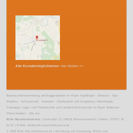
Alle Kontaktmöglichkeiten
:
hier klicken >>
Baumaschinenvermietung und Baggerarbeiten im Raum Ingoldingen - Biberach - Bad
Waldsee - Schussenreid - Aulendorf - Eberhardzell und Umgebung | Gabelstapler,
Hubwagen, Lager- und Fördertechnik und Landtechnik-Ersatzteile im Raum Bodensee -
Oberschwaben - Ulm bei:
Mohr Maschinenservice
| Dorfstraße 15 | 88456 Winterstettendorf | Telefon: 07355 / 91
82 67 | E-Mail:
info@mohr-maschinenservice.de
© 2018
Mohr Maschinenservice.de
| Gestaltung und Umsetzung:
Mintse.com